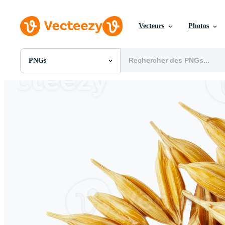
Vecteurs
Photos
PNGs
Toutes Images
Photos
PNGs
PSDs
SVGs
Modèles
Vecteurs
Vidéos
Motion graphics
Images Éditoriales
Événements Éditoriaux