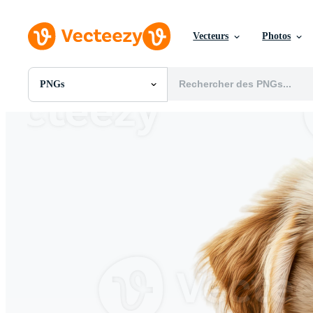
Vecteurs
Photos
PNGs
Toutes Images
Photos
PNGs
PSDs
SVGs
Modèles
Vecteurs
Vidéos
Motion graphics
Images Éditoriales
Événements Éditoriaux