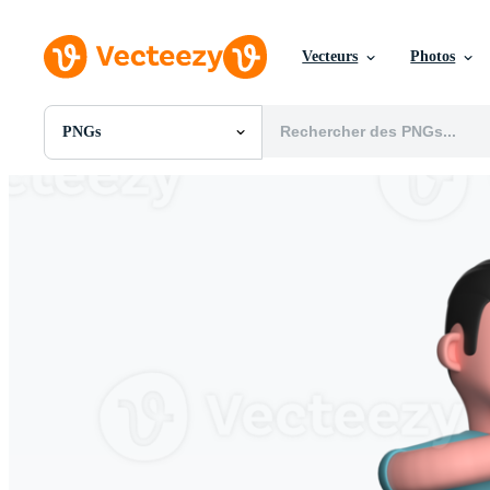
Vecteurs
Photos
PNGs
Toutes Images
Photos
PNGs
PSDs
SVGs
Modèles
Vecteurs
Vidéos
Motion graphics
Images Éditoriales
Événements Éditoriaux