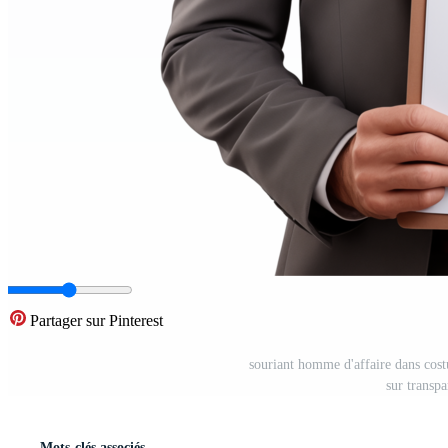
Partager sur Pinterest
souriant homme d'affaire dans cost
sur transp
Mots-clés associés