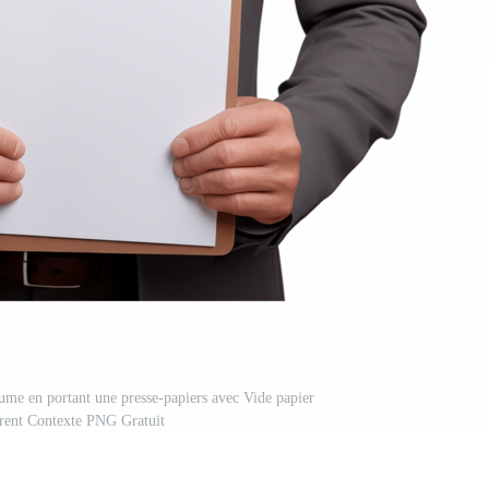
ume en portant une presse-papiers avec Vide papier
arent Contexte PNG Gratuit