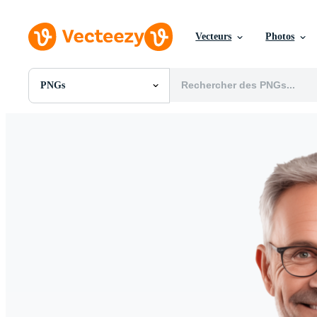
Vecteurs
Photos
PNGs
Toutes Images
Photos
PNGs
PSDs
SVGs
Modèles
Vecteurs
Vidéos
Motion graphics
Images Éditoriales
Événements Éditoriaux