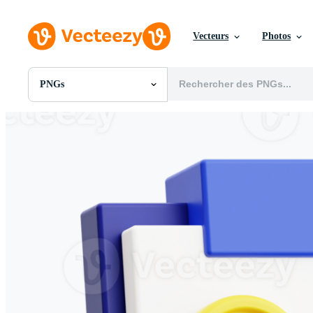
Vecteurs
Photos
PNGs
Toutes Images
Photos
PNGs
PSDs
SVGs
Modèles
Vecteurs
Vidéos
Motion graphics
Images Éditoriales
Événements Éditoriaux