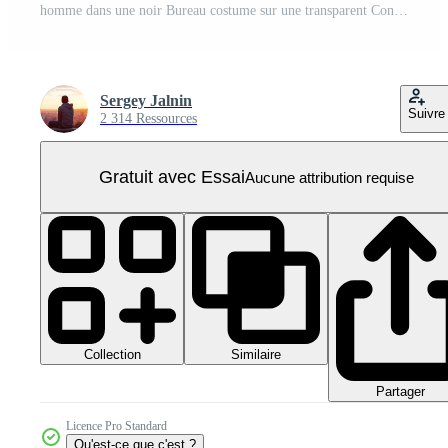
homme dans une noir Bureau costume sur une transparent Contexte PNG Pro
Sergey Jalnin
Suivre
2 314 Ressources
Gratuit avec Essai
Aucune attribution requise
Collection
Similaire
Partager
Licence Pro Standard
Qu'est-ce que c'est ?