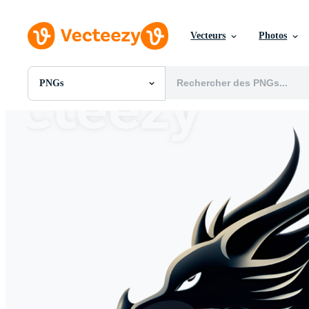
Vecteurs
Photos
PNGs
Toutes Images
Photos
PNGs
PSDs
SVGs
Modèles
Vecteurs
Vidéos
Motion graphics
Images Éditoriales
Événements Éditoriaux