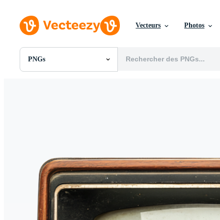
Vecteurs
Photos
PNGs
Toutes Images
Photos
PNGs
PSDs
SVGs
Modèles
Vecteurs
Vidéos
Motion graphics
Images Éditoriales
Événements Éditoriaux