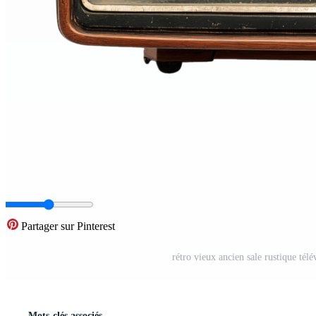
Partager sur Pinterest
rétro vieux ancien sale rustique tél
Mots-clés associés