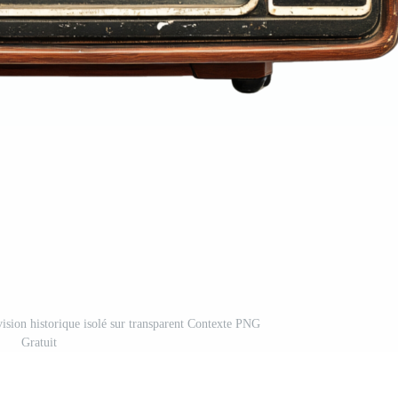
évision historique isolé sur transparent Contexte PNG
Gratuit