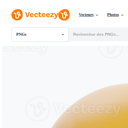
Vecteurs
Photos
PNGs
Toutes Images
Photos
PNGs
PSDs
SVGs
Modèles
Vecteurs
Vidéos
Motion graphics
Images Éditoriales
Événements Éditoriaux