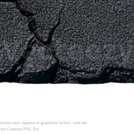
texture avec rugueux et granuleux surface. isolé sur
arent Contexte PNG Pro