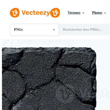
Vecteurs
Photos
PNGs
Toutes Images
Photos
PNGs
PSDs
SVGs
Modèles
Vecteurs
Vidéos
Motion graphics
Images Éditoriales
Événements Éditoriaux