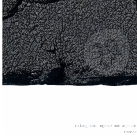
rectangulaire rugueux noir asphalte 
transp