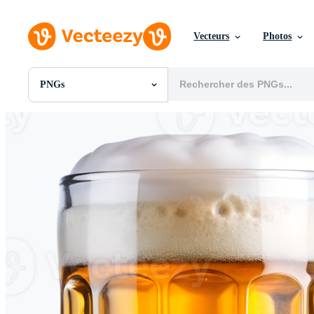
Vecteurs
Photos
PNGs
Toutes Images
Photos
PNGs
PSDs
SVGs
Modèles
Vecteurs
Vidéos
Motion graphics
Images Éditoriales
Événements Éditoriaux