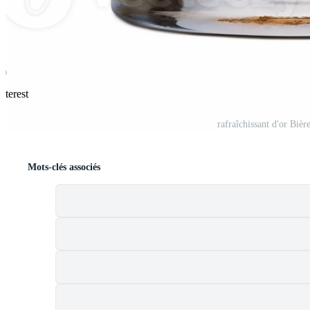
nterest
rafraîchissant d'or Biè
Mots-clés associés