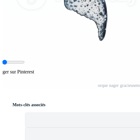
tager sur Pinterest
orque nager gracieusem
Mots-clés associés