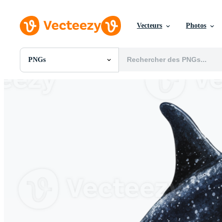
Vecteurs
Photos
PNGs
Toutes Images
Photos
PNGs
PSDs
SVGs
Modèles
Vecteurs
Vidéos
Motion graphics
Images Éditoriales
Événements Éditoriaux