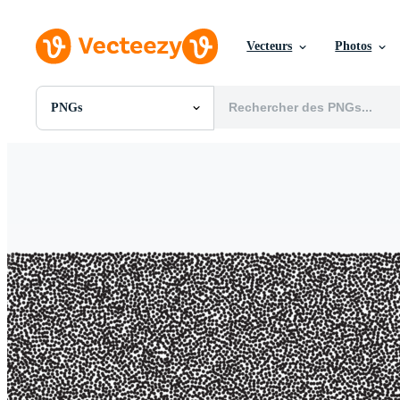
Vecteurs
Photos
PNGs
Toutes Images
Photos
PNGs
PSDs
SVGs
Modèles
Vecteurs
Vidéos
Motion graphics
Images Éditoriales
Événements Éditoriaux