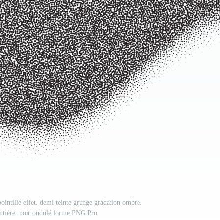
pointillé effet. demi-teinte grunge gradation ombre.
ontière. noir ondulé forme PNG Pro