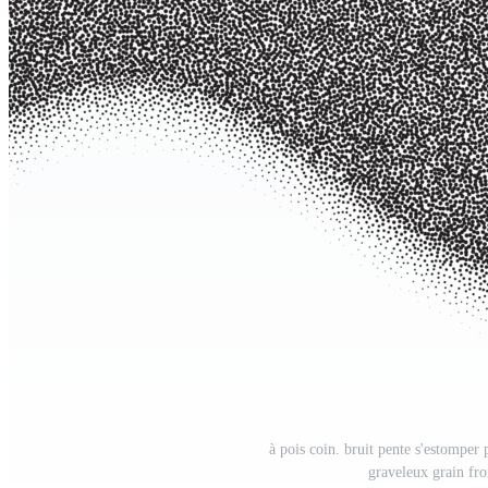
à pois coin. bruit pente s'estomper 
graveleux grain fr