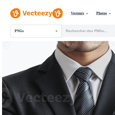
Vecteurs
Photos
PNGs
Toutes Images
Photos
PNGs
PSDs
SVGs
Modèles
Vecteurs
Vidéos
Motion graphics
Images Éditoriales
Événements Éditoriaux