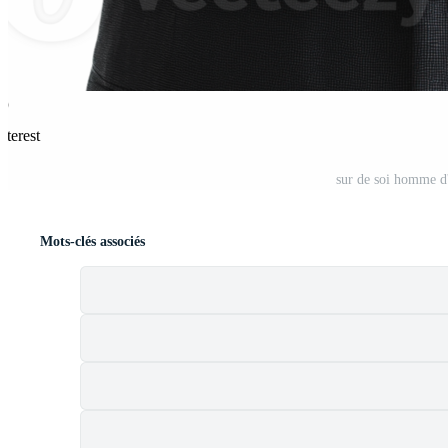
nterest
sur de soi homme d
Mots-clés associés