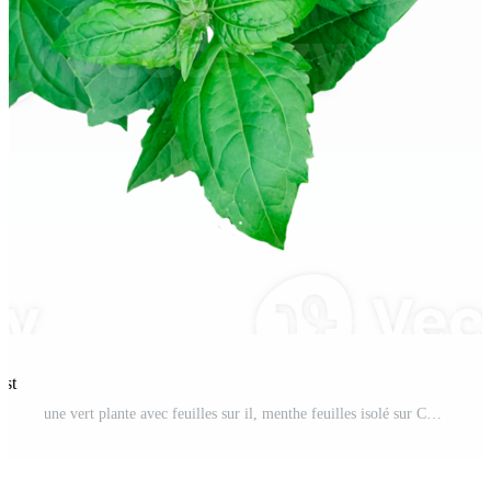
est
une vert plante avec feuilles sur il, menthe feuilles isolé sur Contexte PNG Pro