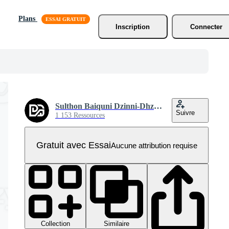
Plans
Inscription
Connecter
Sulthon Baiquni Dzinni-Dhzomi
Suivre
1 153 Ressources
Gratuit avec Essai
Aucune attribution requise
Collection
Similaire