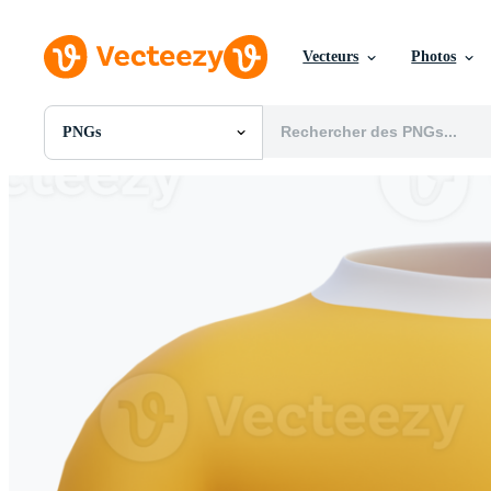
Vecteurs
Photos
PNGs
Toutes Images
Photos
PNGs
PSDs
SVGs
Modèles
Vecteurs
Vidéos
Motion graphics
Images Éditoriales
Événements Éditoriaux