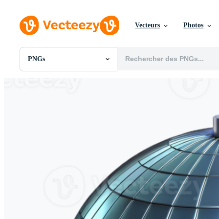
Vecteurs
Photos
PNGs
Toutes Images
Photos
PNGs
PSDs
SVGs
Modèles
Vecteurs
Vidéos
Motion graphics
Images Éditoriales
Événements Éditoriaux