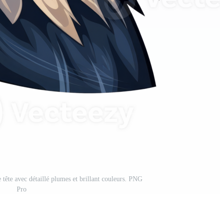
 tête avec détaillé plumes et brillant couleurs. PNG
Pro