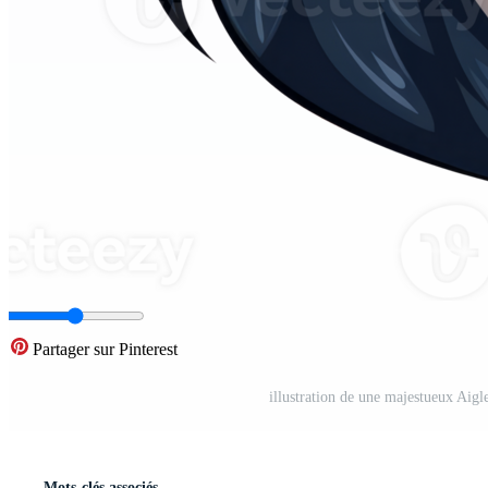
Partager sur Pinterest
illustration de une majestueux Aigle
Mots-clés associés