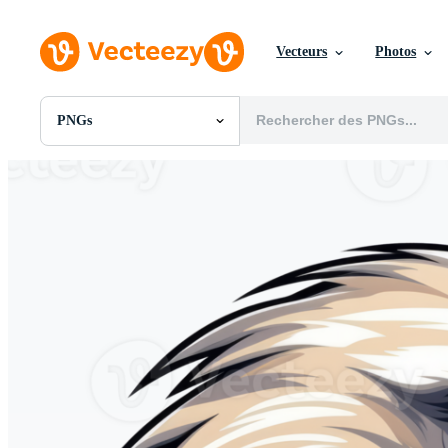
Vecteurs
Photos
PNGs
Toutes Images
Photos
PNGs
PSDs
SVGs
Modèles
Vecteurs
Vidéos
Motion graphics
Images Éditoriales
Événements Éditoriaux