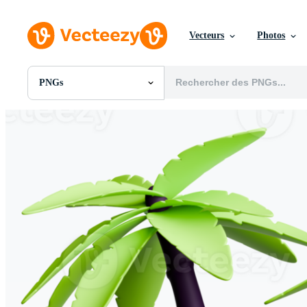
Vecteurs
Photos
PNGs
Toutes Images
Photos
PNGs
PSDs
SVGs
Modèles
Vecteurs
Vidéos
Motion graphics
Images Éditoriales
Événements Éditoriaux