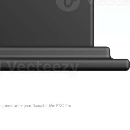
vec paume arbre pour Ramadan fête PNG Pro