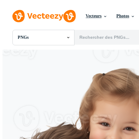
Vecteurs
Photos
PNGs
Toutes Images
Photos
PNGs
PSDs
SVGs
Modèles
Vecteurs
Vidéos
Motion graphics
Images Éditoriales
Événements Éditoriaux