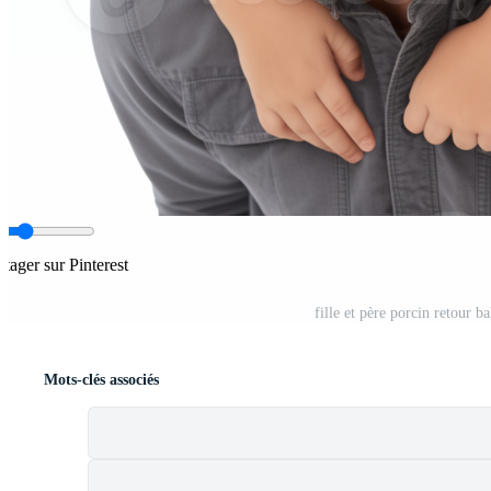
rtager sur Pinterest
fille et père porcin retour 
Mots-clés associés