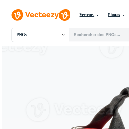
Vecteurs
Photos
PNGs
Toutes Images
Photos
PNGs
PSDs
SVGs
Modèles
Vecteurs
Vidéos
Motion graphics
Images Éditoriales
Événements Éditoriaux