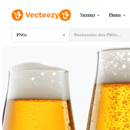
Vecteurs
Photos
PNGs
Toutes Images
Photos
PNGs
PSDs
SVGs
Modèles
Vecteurs
Vidéos
Motion graphics
Images Éditoriales
Événements Éditoriaux