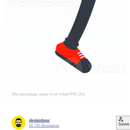
fille personnage sauter et en volant PNG Pro
designfour
Suivre
16 745 Ressources