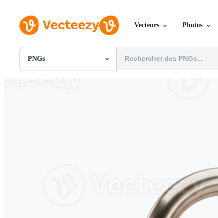
Vecteurs
Photos
PNGs
Toutes Images
Photos
PNGs
PSDs
SVGs
Modèles
Vecteurs
Vidéos
Motion graphics
Images Éditoriales
Événements Éditoriaux