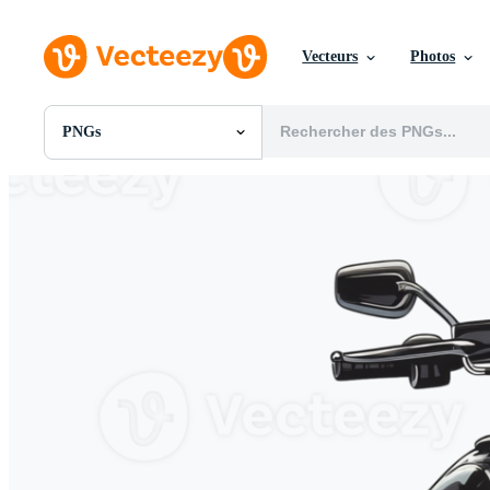
Vecteurs
Photos
PNGs
Toutes Images
Photos
PNGs
PSDs
SVGs
Modèles
Vecteurs
Vidéos
Motion graphics
Images Éditoriales
Événements Éditoriaux