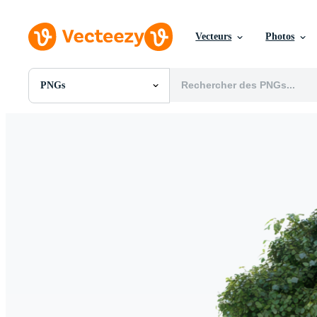
Vecteurs
Photos
PNGs
Toutes Images
Photos
PNGs
PSDs
SVGs
Modèles
Vecteurs
Vidéos
Motion graphics
Images Éditoriales
Événements Éditoriaux