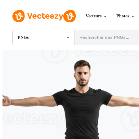
Vecteurs
Photos
PNGs
Toutes Images
Photos
PNGs
PSDs
SVGs
Modèles
Vecteurs
Vidéos
Motion graphics
Images Éditoriales
Événements Éditoriaux