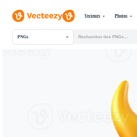
Vecteurs
Photos
PNGs
Toutes Images
Photos
PNGs
PSDs
SVGs
Modèles
Vecteurs
Vidéos
Motion graphics
Images Éditoriales
Événements Éditoriaux