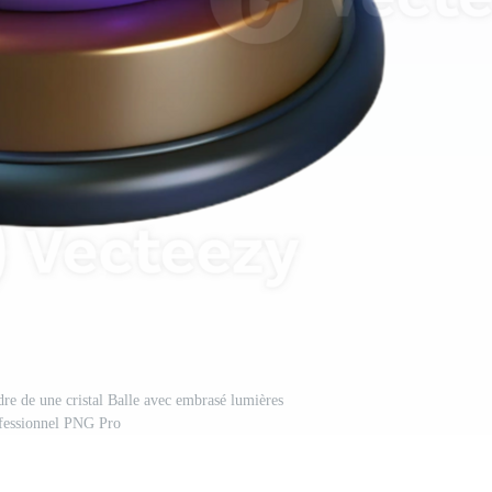
dre de une cristal Balle avec embrasé lumières
fessionnel PNG Pro