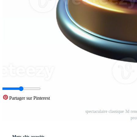
Partager sur Pinterest
spectaculaire classique 3d ren
pro
Mots-clés associés