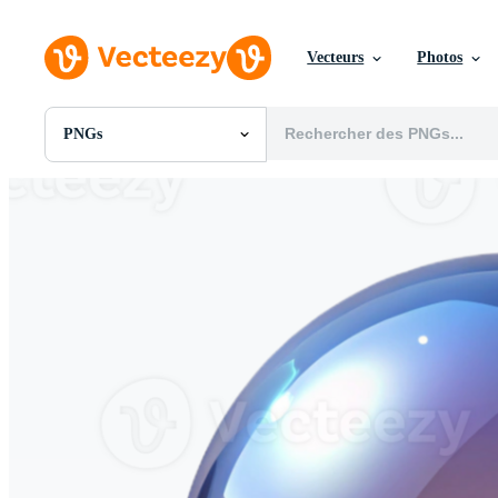
Vecteurs
Photos
PNGs
Toutes Images
Photos
PNGs
PSDs
SVGs
Modèles
Vecteurs
Vidéos
Motion graphics
Images Éditoriales
Événements Éditoriaux