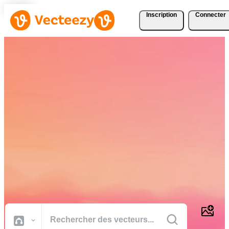
Inscription
Connecter
Téléchargez Gratuitement
des Vecteurs, des Photos,
des Vidéos et Bien Plus
Encore
Des ressources créatives de qualité professionnelle pour réaliser vos
projets plus rapidement.