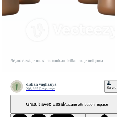
élégant classique une shinto tombeau, brillant rouge torii portail, serein forêt paramètre, pacifique, spirituel style détaillé PNG Pro
dishan vaghasiya
Suivre
208 365 Ressources
Gratuit avec Essai
Aucune attribution requise