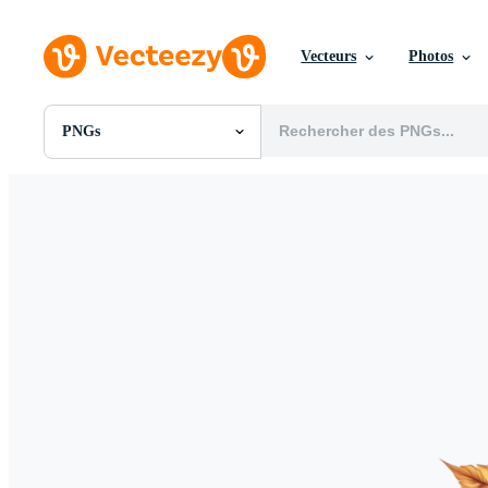
Vecteurs
Photos
PNGs
Toutes Images
Photos
PNGs
PSDs
SVGs
Modèles
Vecteurs
Vidéos
Motion graphics
Images Éditoriales
Événements Éditoriaux