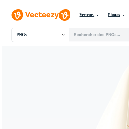
Vecteurs
Photos
PNGs
Toutes Images
Photos
PNGs
PSDs
SVGs
Modèles
Vecteurs
Vidéos
Motion graphics
Images Éditoriales
Événements Éditoriaux