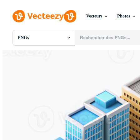
Vecteurs
Photos
PNGs
Toutes Images
Photos
PNGs
PSDs
SVGs
Modèles
Vecteurs
Vidéos
Motion graphics
Images Éditoriales
Événements Éditoriaux