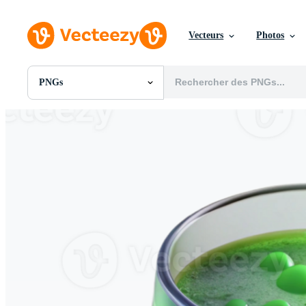
Vecteurs
Photos
PNGs
Toutes Images
Photos
PNGs
PSDs
SVGs
Modèles
Vecteurs
Vidéos
Motion graphics
Images Éditoriales
Événements Éditoriaux