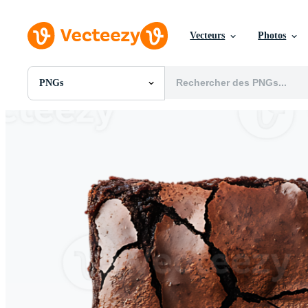
Vecteurs
Photos
PNGs
Toutes Images
Photos
PNGs
PSDs
SVGs
Modèles
Vecteurs
Vidéos
Motion graphics
Images Éditoriales
Événements Éditoriaux