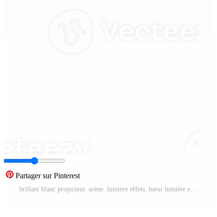
Partager sur Pinterest
brillant blanc projecteur. scène. lumière effets. lueur lumière effet. embrasé lampe. illustration nombre 77 PNG Pro