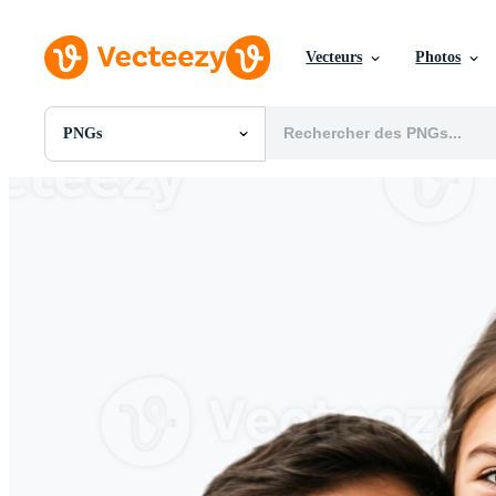
Vecteurs
Photos
PNGs
Toutes Images
Photos
PNGs
PSDs
SVGs
Modèles
Vecteurs
Vidéos
Motion graphics
Images Éditoriales
Événements Éditoriaux