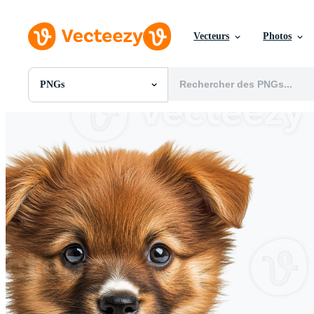
Vecteurs
Photos
PNGs
Toutes Images
Photos
PNGs
PSDs
SVGs
Modèles
Vecteurs
Vidéos
Motion graphics
Images Éditoriales
Événements Éditoriaux