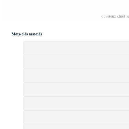
duveteux chiot s
Mots-clés associés