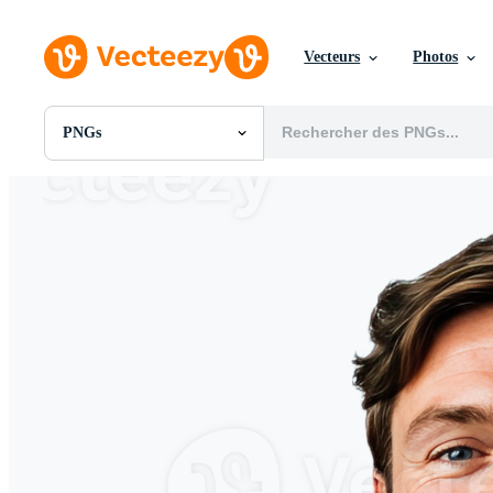
Vecteurs
Photos
PNGs
Toutes Images
Photos
PNGs
PSDs
SVGs
Modèles
Vecteurs
Vidéos
Motion graphics
Images Éditoriales
Événements Éditoriaux