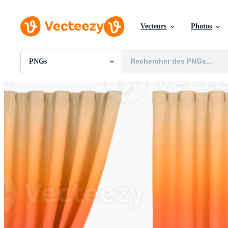
Vecteurs
Photos
PNGs
Toutes Images
Photos
PNGs
PSDs
SVGs
Modèles
Vecteurs
Vidéos
Motion graphics
Images Éditoriales
Événements Éditoriaux