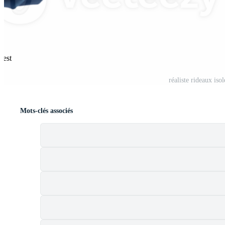
rest
réaliste rideaux is
Mots-clés associés