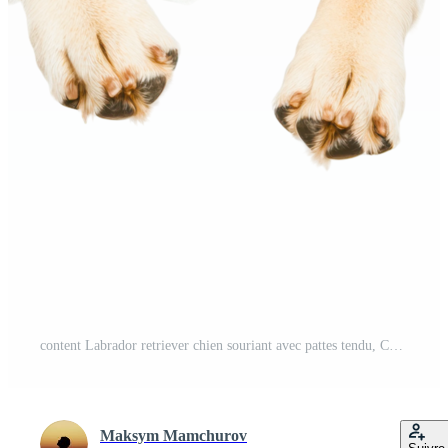
content Labrador retriever chien souriant avec pattes tendu, Couper en dehors PNG Gratuit
Maksym Mamchurov