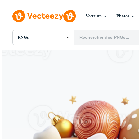
Vecteurs
Photos
PNGs
Toutes Images
Photos
PNGs
PSDs
SVGs
Modèles
Vecteurs
Vidéos
Motion graphics
Images Éditoriales
Événements Éditoriaux