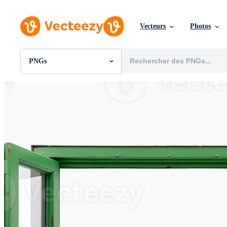
Vecteurs
Photos
PNGs
Toutes Images
Photos
PNGs
PSDs
SVGs
Modèles
Vecteurs
Vidéos
Motion graphics
Images Éditoriales
Événements Éditoriaux