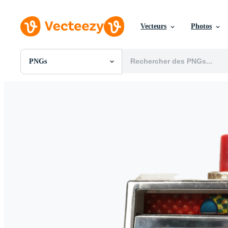
Vecteurs
Photos
PNGs
Toutes Images
Photos
PNGs
PSDs
SVGs
Modèles
Vecteurs
Vidéos
Motion graphics
Images Éditoriales
Événements Éditoriaux