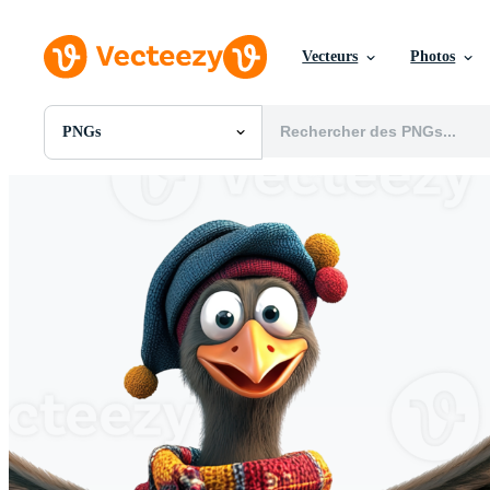
Vecteurs
Photos
PNGs
Toutes Images
Photos
PNGs
PSDs
SVGs
Modèles
Vecteurs
Vidéos
Motion graphics
Images Éditoriales
Événements Éditoriaux