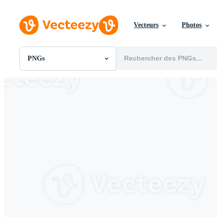
Vecteurs
Photos
PNGs
Toutes Images
Photos
PNGs
PSDs
SVGs
Modèles
Vecteurs
Vidéos
Motion graphics
Images Éditoriales
Événements Éditoriaux