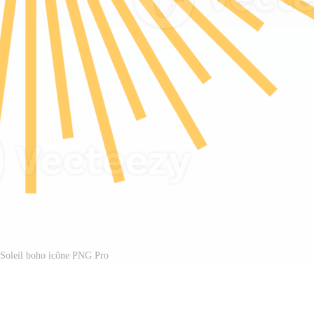
 Soleil boho icône PNG Pro