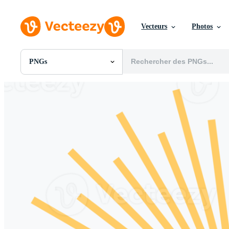
Vecteurs
Photos
PNGs
Toutes Images
Photos
PNGs
PSDs
SVGs
Modèles
Vecteurs
Vidéos
Motion graphics
Images Éditoriales
Événements Éditoriaux