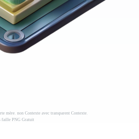
arte mère. non Contexte avec transparent Contexte.
s faille PNG Gratuit