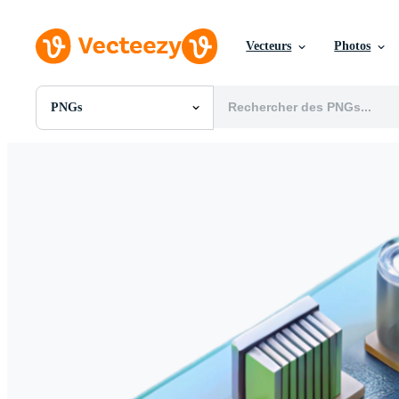
Vecteurs
Photos
PNGs
Toutes Images
Photos
PNGs
PSDs
SVGs
Modèles
Vecteurs
Vidéos
Motion graphics
Images Éditoriales
Événements Éditoriaux