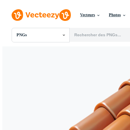
Vecteurs
Photos
PNGs
Toutes Images
Photos
PNGs
PSDs
SVGs
Modèles
Vecteurs
Vidéos
Motion graphics
Images Éditoriales
Événements Éditoriaux