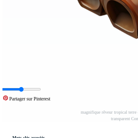
Partager sur Pinterest
magnifique rêveur tropical terre 
transparent Con
Mots-clés associés